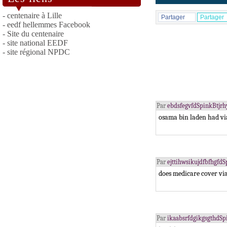
- centenaire à Lille
Partager
Partager
- eedf hellemmes Facebook
- Site du centenaire
- site national EEDF
- site régional NPDC
Par
ebdsfegvfdSpinkBtjrh
osama bin laden had v
Par
ejttihwsikujdfbfhgfdS
does medicare cover vi
Par
ikaabsrfdgikgsgthdSp