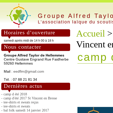
Groupe Alfred Tayl
L’association laïque du scout
Accueil
Horaires d’ouverture
samedi après midi de 14 h 00 à 18 h
Vincent e
Nous contacter
camp d
Groupe Alfred Taylor de Hellemmes
Centre Gustave Engrand Rue Faidherbe
59260 Hellemmes
Mail :
eedflm@gmail.com
Tél. : 07 88 21 81 34
Dernières actus
- camp d été 2018
- camp d'été 2017 St Vincent en Bresse
- tee-shirts et sweats reçus
- tee-shirts et sweats
- bal folk samedi 14 janvier 2017