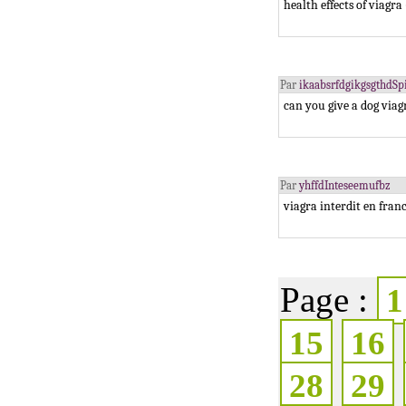
health effects of viag
Par
ikaabsrfdgikgsgthdSp
can you give a dog via
Par
yhffdInteseemufbz
viagra interdit en fra
Page :
1
15
16
28
29