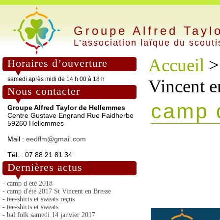
Groupe Alfred Tayl
L’association laïque du scout
Accueil
Horaires d’ouverture
samedi après midi de 14 h 00 à 18 h
Vincent e
Nous contacter
camp d
Groupe Alfred Taylor de Hellemmes
Centre Gustave Engrand Rue Faidherbe
59260 Hellemmes
Mail :
eedflm@gmail.com
Tél. : 07 88 21 81 34
Dernières actus
- camp d été 2018
- camp d'été 2017 St Vincent en Bresse
- tee-shirts et sweats reçus
- tee-shirts et sweats
- bal folk samedi 14 janvier 2017