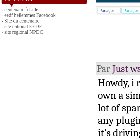
- centenaire à Lille
Partager
Partager
- eedf hellemmes Facebook
- Site du centenaire
- site national EEDF
- site régional NPDC
Par
Just wa
Howdy, i 
own a simi
lot of sp
any plugi
it's driv