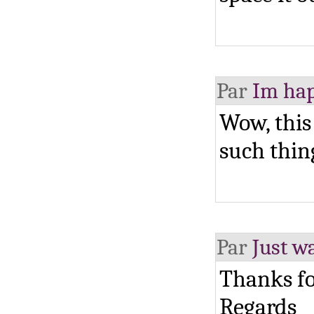
Par
Im hap
Wow, this 
such thin
Par
Just w
Thanks fo
Regards