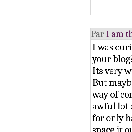
Par
I am t
I was cur
your blog
Its very w
But maybe
way of con
awful lot 
for only 
space it o