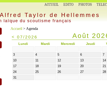
ACCUEIL
EDITO
PHOTOS
TELE
Alfred Taylor de Hellemmes
n laïque du scoutisme français
Accueil
> Agenda
Août 202
< 07/2026
Lundi
Mardi
Mercredi
Jeudi
3
4
5
6
7
e
10
11
12
13
1
17
18
19
20
2
24
25
26
27
2
31