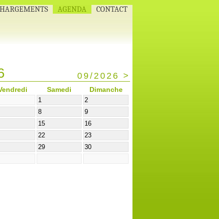
CHARGEMENTS
AGENDA
CONTACT
6
09/2026 >
Vendredi
Samedi
Dimanche
1
2
8
9
4
15
16
1
22
23
8
29
30