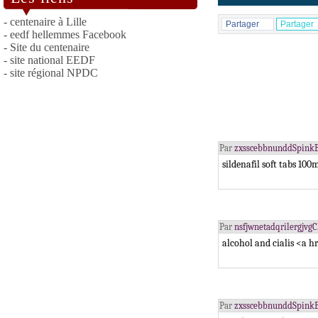
- centenaire à Lille
Partager
Partager
- eedf hellemmes Facebook
- Site du centenaire
- site national EEDF
- site régional NPDC
Par
zxsscebbnunddSpinkB
sildenafil soft tabs 10
Par
nsfjwnetadqrilergjvg
alcohol and cialis <a h
Par
zxsscebbnunddSpinkB