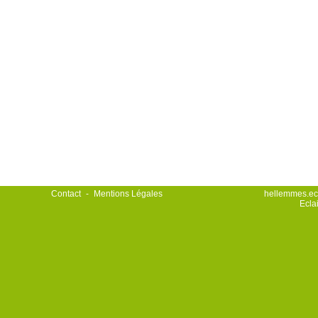
Contact
-
Mentions Légales
hellemmes.ecl
Ecla