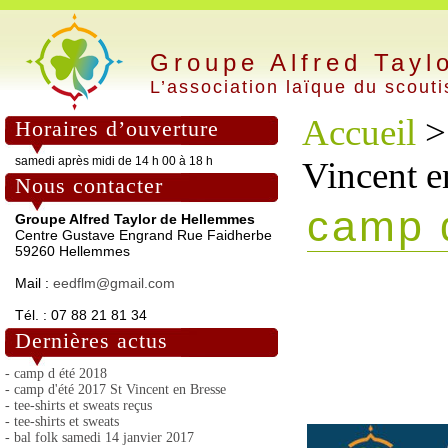
Groupe Alfred Tayl
L’association laïque du scout
Accueil
Horaires d’ouverture
samedi après midi de 14 h 00 à 18 h
Vincent e
Nous contacter
camp d
Groupe Alfred Taylor de Hellemmes
Centre Gustave Engrand Rue Faidherbe
59260 Hellemmes
Mail :
eedflm@gmail.com
Tél. : 07 88 21 81 34
Dernières actus
- camp d été 2018
- camp d'été 2017 St Vincent en Bresse
- tee-shirts et sweats reçus
- tee-shirts et sweats
- bal folk samedi 14 janvier 2017