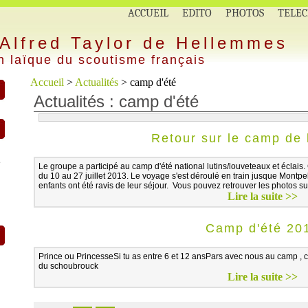
ACCUEIL
EDITO
PHOTOS
TELE
Alfred Taylor de Hellemmes
n laïque du scoutisme français
Accueil
>
Actualités
> camp d'été
Actualités : camp d'été
Retour sur le camp de 
e
Le groupe a participé au camp d'été national lutins/louveteaux et éclais.
du 10 au 27 juillet 2013. Le voyage s'est déroulé en train jusque Montpel
enfants ont été ravis de leur séjour. Vous pouvez retrouver les photos su
Lire la suite >>
Camp d'été 20
Prince ou PrincesseSi tu as entre 6 et 12 ansPars avec nous au camp , cet 
du schoubrouck
Lire la suite >>